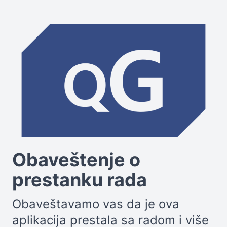
Obaveštenje o
prestanku rada
Obaveštavamo vas da je ova
aplikacija prestala sa radom i više